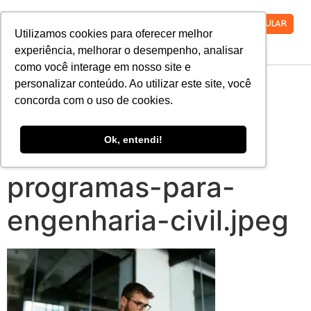
VESTIBULAR
Utilizamos cookies para oferecer melhor
experiência, melhorar o desempenho, analisar
como você interage em nosso site e
entenda-a-
personalizar conteúdo. Ao utilizar este site, você
concorda com o uso de cookies.
importancia-dos-
Ok, entendi!
softwares-e-
programas-para-
engenharia-civil.jpeg