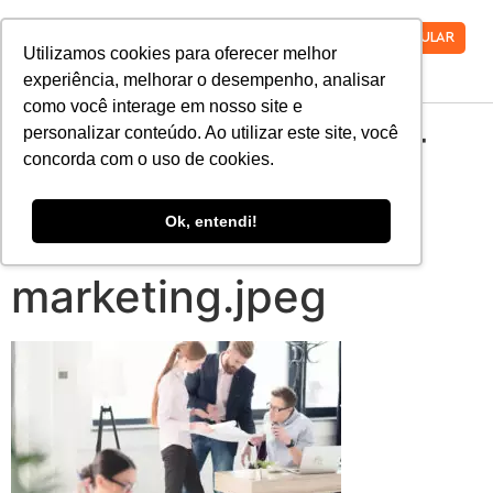
VESTIBULAR
Utilizamos cookies para oferecer melhor
experiência, melhorar o desempenho, analisar
como você interage em nosso site e
entenda-a-relacao-
personalizar conteúdo. Ao utilizar este site, você
concorda com o uso de cookies.
entre-as-areas-de-
Ok, entendi!
administracao-e-
marketing.jpeg