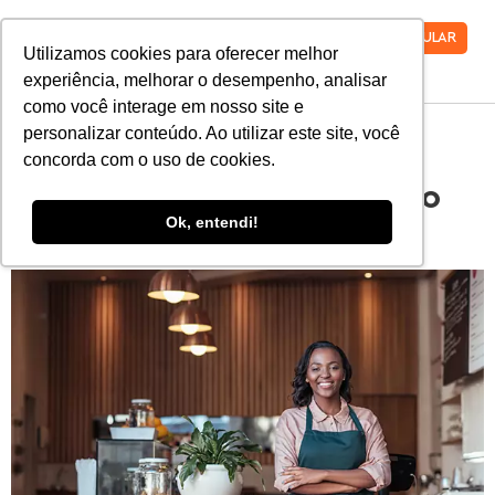
VESTIBULAR
Utilizamos cookies para oferecer melhor
experiência, melhorar o desempenho, analisar
como você interage em nosso site e
personalizar conteúdo. Ao utilizar este site, você
Entenda como ser um
concorda com o uso de cookies.
empreendedor de sucesso
Ok, entendi!
e comece já!