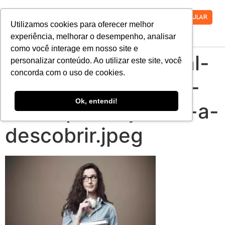
VESTIBULAR
Utilizamos cookies para oferecer melhor
experiência, melhorar o desempenho, analisar
como você interage em nosso site e
estender-1000-qual-
personalizar conteúdo. Ao utilizar este site, você
concorda com o uso de cookies.
faculdade-fazer-12-
Ok, entendi!
dicas-para-ajudalo-a-
descobrir.jpeg