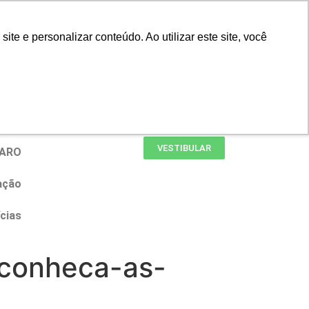
Portal do Professor
Faro Carreiras
e e personalizar conteúdo. Ao utilizar este site, você
Biblioteca
Teams
Office 365
Ouvidoria
VESTIBULAR
FARO
ação
cias
-conheca-as-