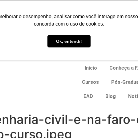
Portal do Aluno
melhorar o desempenho, analisar como você interage em nosso sit
concorda com o uso de cookies.
EAD
Ok, entendi!
Início
Conheça a 
Cursos
Pós-Gradu
EAD
Blog
Notí
nharia-civil-e-na-faro
-curso.jpeg