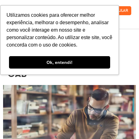
VESTIBULAR
Utilizamos cookies para oferecer melhor
experiência, melhorar o desempenho, analisar
como você interage em nosso site e
personalizar conteúdo. Ao utilizar este site, você
Exame da Ordem: o guia
concorda com o uso de cookies.
para você saber quando
Ok, entendi!
começar a estudar para a
OAB