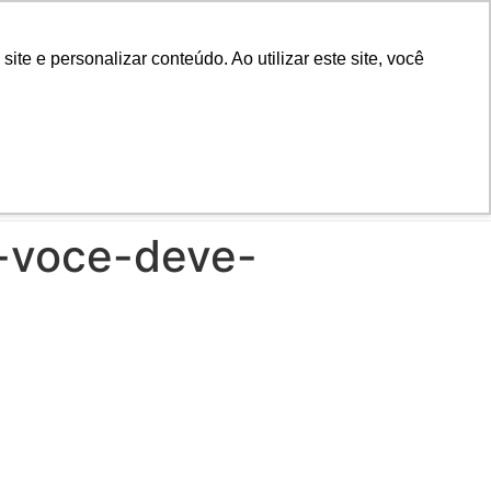
Biblioteca
Teams
Office 365
Ouvidoria
e e personalizar conteúdo. Ao utilizar este site, você
VESTIBULAR
AD
BLOG
NOTÍCIAS
e-voce-deve-