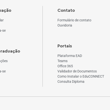
uação
Contato
lar
Formulário de contato
Ouvidoria
a-se
Portais
Graduação
Plataforma EAD
ações
Teams
Office 365
a-se
Validador de Documentos
Como Instalar o EduCONNECT
Consulta Diploma