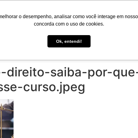
Portal do Aluno
Portal do Professor
Faro Carreiras
EAD
melhorar o desempenho, analisar como você interage em nosso sit
concorda com o uso de cookies.
Ok, entendi!
CONHEÇA A FARO
CURSOS
PÓS-GRADUAÇÃO
E
-direito-saiba-por-qu
sse-curso.jpeg