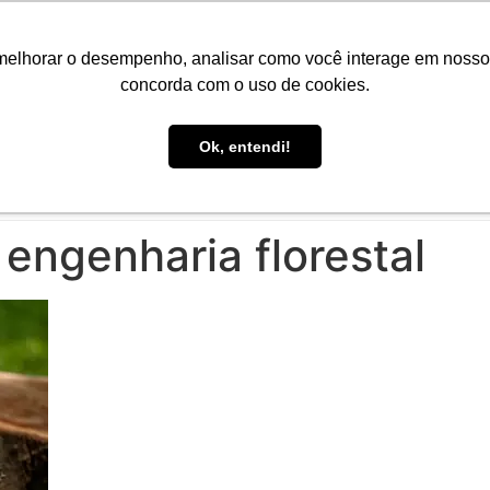
Portal do Aluno
Portal do Professor
Faro Carreiras
EAD
melhorar o desempenho, analisar como você interage em nosso sit
concorda com o uso de cookies.
Ok, entendi!
CONHEÇA A FARO
CURSOS
PÓS-GRADUAÇÃO
E
engenharia florestal