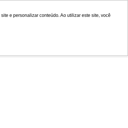
Biblioteca
Teams
Office 365
Ouvidoria
e e personalizar conteúdo. Ao utilizar este site, você
VESTIBULAR
AD
BLOG
NOTÍCIAS