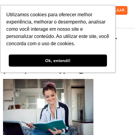
VESTIBULAR
Utilizamos cookies para oferecer melhor
experiência, melhorar o desempenho, analisar
como você interage em nosso site e
fazendo-vestibular-
personalizar conteúdo. Ao utilizar este site, você
concorda com o uso de cookies.
da-inscricao-ao-
Ok, entendi!
posprova.jpeg