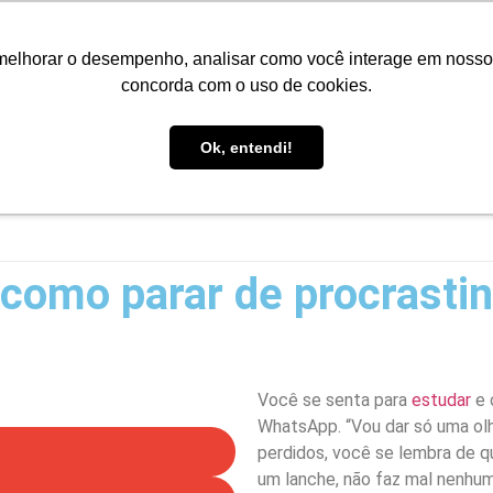
Portal do Aluno
Portal do Professor
Faro Carreiras
EA
melhorar o desempenho, analisar como você interage em nosso sit
concorda com o uso de cookies.
Ok, entendi!
INÍCIO
CONHEÇA A FARO
CURSOS
PÓS-GRAD
 como parar de procrasti
Você se senta para
estudar
e 
WhatsApp. “Vou dar só uma olh
perdidos, você se lembra de q
um lanche, não faz mal nenhum 