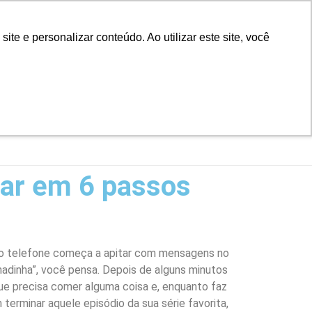
D
Biblioteca
Teams
Office 365
Ouvidoria
e e personalizar conteúdo. Ao utilizar este site, você
VESTIBULAR
UAÇÃO
EAD
BLOG
NOTÍCIAS
nar em 6 passos
o telefone começa a apitar com mensagens no
adinha”, você pensa. Depois de alguns minutos
ue precisa comer alguma coisa e, enquanto faz
terminar aquele episódio da sua série favorita,