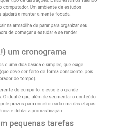
alquer tipo de distrações. E não estamos falando
e o computador. Um ambiente de estudos
te ajudará a manter a mente focada.
air na armadilha de parar para organizar seu
ora de começar a estudar e se render
ra!) um cronograma
s é uma dica básica e simples, que exige
(que deve ser feito de forma consciente, pois
orador de tempo).
erente de cumpri-lo, e esse é o grande
. O ideal é que, além de segmentar o conteúdo
ipule prazos para concluir cada uma das etapas.
ência e driblar a procrastinação.
 em pequenas tarefas