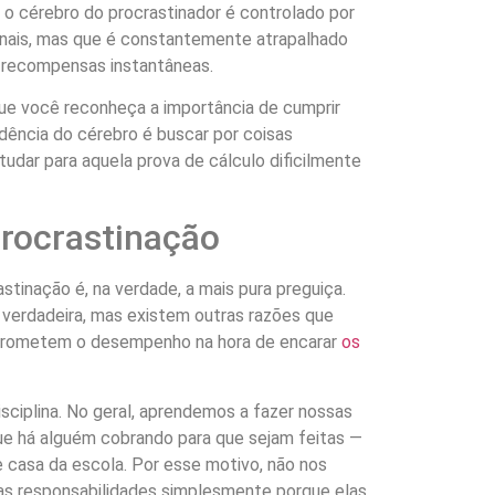
 o cérebro do procrastinador é controlado por
nais, mas que é constantemente atrapalhado
 recompensas instantâneas.
 que você reconheça a importância de cumprir
dência do cérebro é buscar por coisas
tudar para aquela prova de cálculo dificilmente
procrastinação
stinação é, na verdade, a mais pura preguiça.
 verdadeira, mas existem outras razões que
prometem o desempenho na hora de encarar
os
disciplina. No geral, aprendemos a fazer nossas
ue há alguém cobrando para que sejam feitas —
 casa da escola. Por esse motivo, não nos
as responsabilidades simplesmente porque elas