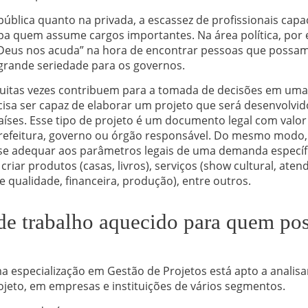
pública quanto na privada, a escassez de profissionais capa
pa quem assume cargos importantes. Na área política, por
Deus nos acuda” na hora de encontrar pessoas que possa
 grande seriedade para os governos.
uitas vezes contribuem para a tomada de decisões em uma g
cisa ser capaz de elaborar um projeto que será desenvolvi
aíses. Esse tipo de projeto é um documento legal com valor 
refeitura, governo ou órgão responsável. Do mesmo modo
se adequar aos parâmetros legais de uma demanda específic
criar produtos (casas, livros), serviços (show cultural, ate
 qualidade, financeira, produção), entre outros.
de trabalho aquecido para quem p
especialização em Gestão de Projetos está apto a analisar
jeto, em empresas e instituições de vários segmentos.