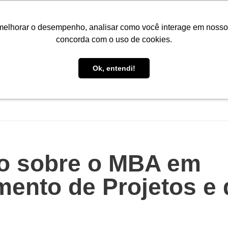
Portal do Aluno
Portal do Professor
Faro Carreiras
EA
melhorar o desempenho, analisar como você interage em nosso sit
concorda com o uso de cookies.
Ok, entendi!
INÍCIO
CONHEÇA A FARO
CURSOS
PÓS-GRAD
do sobre o MBA em
ento de Projetos e 