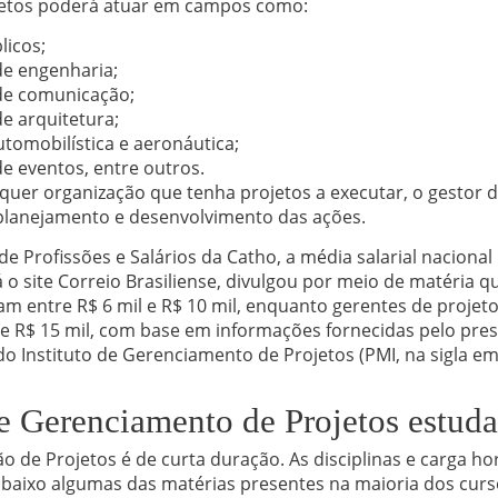
jetos poderá atuar em campos como:
licos;
e engenharia;
de comunicação;
e arquitetura;
utomobilística e aeronáutica;
e eventos, entre outros.
quer organização que tenha projetos a executar, o gestor 
planejamento e desenvolvimento das ações.
e Profissões e Salários da Catho, a média salarial nacional
Já o site Correio Brasiliense, divulgou por meio de matéria 
am entre R$ 6 mil e R$ 10 mil, enquanto gerentes de proje
e R$ 15 mil, com base em informações fornecidas pelo pres
 do Instituto de Gerenciamento de Projetos (PMI, na sigla em 
e Gerenciamento de Projetos estuda
o de Projetos é de curta duração. As disciplinas e carga h
 abaixo algumas das matérias presentes na maioria dos cur