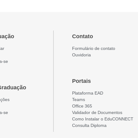
uação
Contato
lar
Formulário de contato
Ouvidoria
a-se
Portais
Graduação
Plataforma EAD
ações
Teams
Office 365
a-se
Validador de Documentos
Como Instalar o EduCONNECT
Consulta Diploma