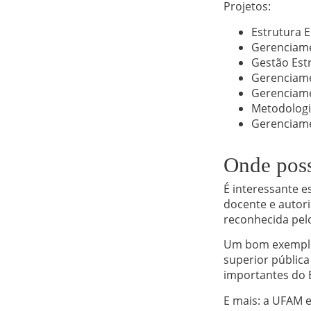
Projetos:
Estrutura 
Gerenciame
Gestão Estr
Gerenciame
Gerenciame
Metodologi
Gerenciame
Onde poss
É interessante 
docente e autori
reconhecida pelo
Um bom exemplo 
superior pública
importantes do B
E mais: a UFAM 