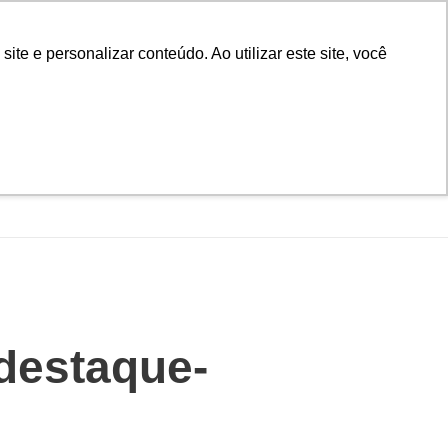
D
Biblioteca
Teams
Office 365
Ouvidoria
e e personalizar conteúdo. Ao utilizar este site, você
VESTIBULAR
UAÇÃO
EAD
BLOG
NOTÍCIAS
destaque-