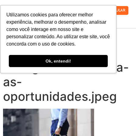
VESTIBULAR
Utilizamos cookies para oferecer melhor
experiência, melhorar o desempenho, analisar
como você interage em nosso site e
mercado-de-
personalizar conteúdo. Ao utilizar este site, você
concorda com o uso de cookies.
trabalho-para-
Ok, entendi!
advogados-conheca-
as-
oportunidades.jpeg