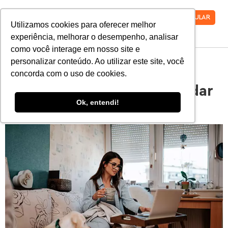
VESTIBULAR
Utilizamos cookies para oferecer melhor
experiência, melhorar o desempenho, analisar
como você interage em nosso site e
personalizar conteúdo. Ao utilizar este site, você
Morar longe da família: 7
concorda com o uso de cookies.
dicas para quem vai estudar
Ok, entendi!
em outra cidade