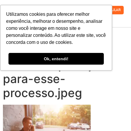
VESTIBULAR
Utilizamos cookies para oferecer melhor
experiência, melhorar o desempenho, analisar
como você interage em nosso site e
mudanca-de-
personalizar conteúdo. Ao utilizar este site, você
concorda com o uso de cookies.
carreira-entenda-
Ok, entendi!
como-se-planejar-
para-esse-
processo.jpeg