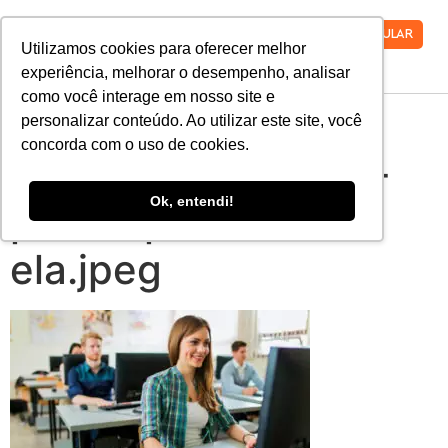
VESTIBULAR
Utilizamos cookies para oferecer melhor
experiência, melhorar o desempenho, analisar
como você interage em nosso site e
nota-do-mec-por-
personalizar conteúdo. Ao utilizar este site, você
concorda com o uso de cookies.
que-voce-deve-se-
Ok, entendi!
preocupar-com-
ela.jpeg