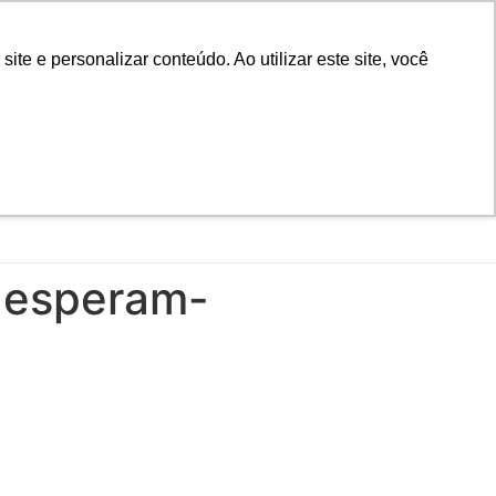
D
Biblioteca
Teams
Office 365
Ouvidoria
e e personalizar conteúdo. Ao utilizar este site, você
VESTIBULAR
UAÇÃO
EAD
BLOG
NOTÍCIAS
-esperam-