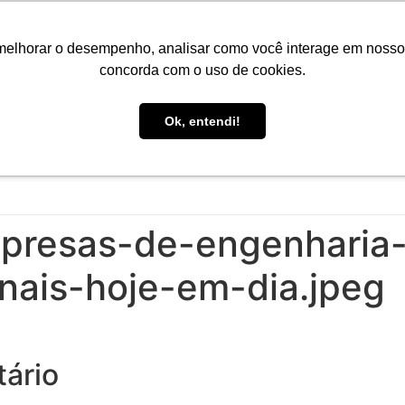
Portal do Aluno
Portal do Professor
Faro Carreiras
EA
melhorar o desempenho, analisar como você interage em nosso sit
concorda com o uso de cookies.
Ok, entendi!
INÍCIO
CONHEÇA A FARO
CURSOS
PÓS-GRAD
presas-de-engenharia
onais-hoje-em-dia.jpeg
ário