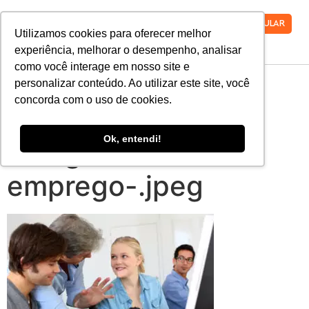
VESTIBULAR
Utilizamos cookies para oferecer melhor
experiência, melhorar o desempenho, analisar
como você interage em nosso site e
o-que-e-melhor-
personalizar conteúdo. Ao utilizar este site, você
concorda com o uso de cookies.
para-o-estudante-
Ok, entendi!
estagio-ou-
emprego-.jpeg