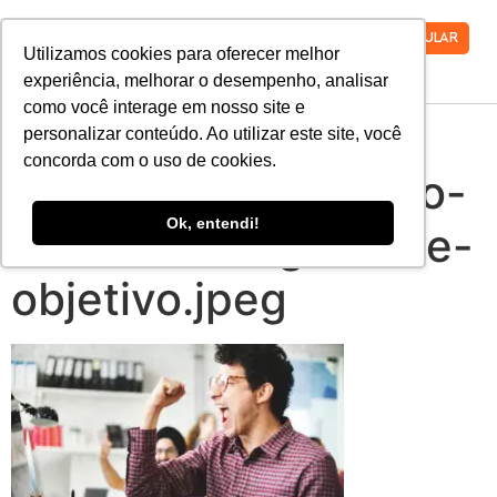
VESTIBULAR
Utilizamos cookies para oferecer melhor
experiência, melhorar o desempenho, analisar
como você interage em nosso site e
o-que-significa-
personalizar conteúdo. Ao utilizar este site, você
concorda com o uso de cookies.
carreira-de-sucesso-
Ok, entendi!
e-como-atingir-esse-
objetivo.jpeg