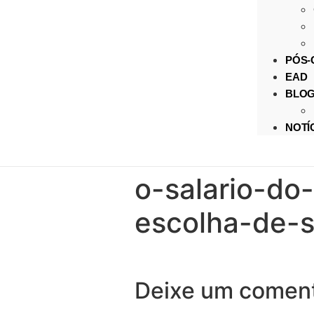
PÓS
EAD
BLO
NOTÍ
o-salario-do
escolha-de-s
Deixe um coment