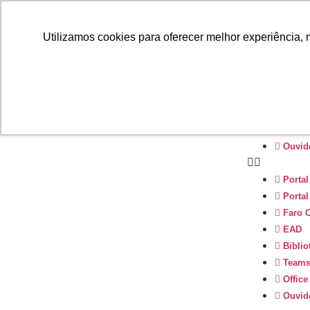
Portal
Utilizamos cookies para oferecer melhor experiência, 
Portal
Faro C
EAD
Biblio
Team
Office
Ouvid
Portal
Portal
Faro C
EAD
Biblio
Team
Office
Ouvid