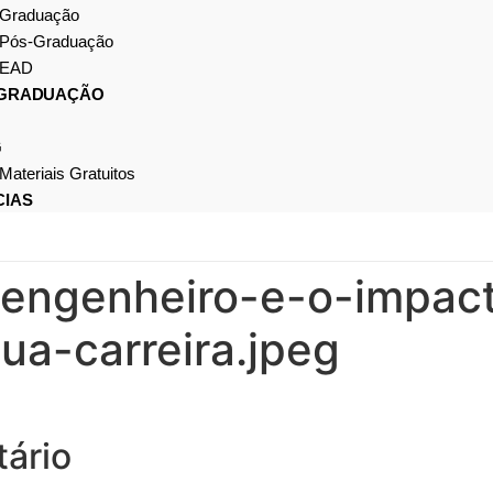
Graduação
Pós-Graduação
EAD
-GRADUAÇÃO
G
Materiais Gratuitos
CIAS
-engenheiro-e-o-impac
ua-carreira.jpeg
ário