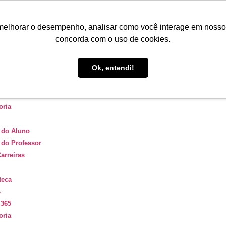
 do Aluno
melhorar o desempenho, analisar como você interage em nosso sit
 do Professor
concorda com o uso de cookies.
arreiras
Ok, entendi!
teca
s
 365
oria
 do Aluno
 do Professor
arreiras
teca
s
 365
oria