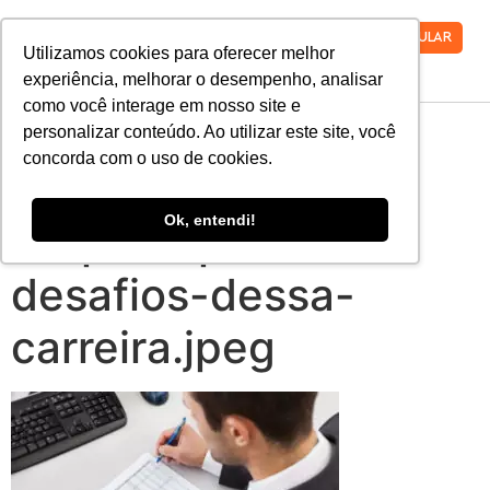
VESTIBULAR
Utilizamos cookies para oferecer melhor
experiência, melhorar o desempenho, analisar
como você interage em nosso site e
profissao-de-
personalizar conteúdo. Ao utilizar este site, você
concorda com o uso de cookies.
contador-conheca-
Ok, entendi!
os-principais-
desafios-dessa-
carreira.jpeg