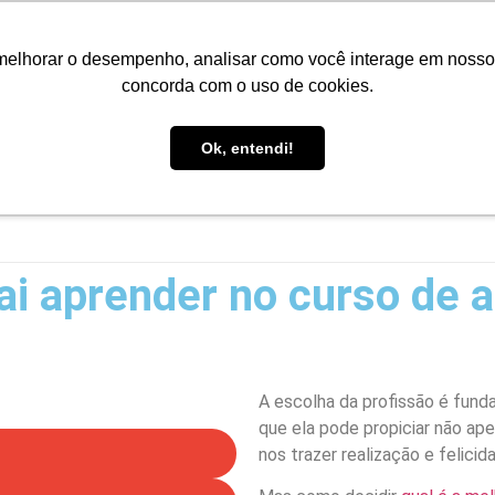
Portal do Aluno
Portal do Professor
Faro Carreiras
EA
melhorar o desempenho, analisar como você interage em nosso sit
concorda com o uso de cookies.
Ok, entendi!
INÍCIO
CONHEÇA A FARO
CURSOS
PÓS-GRAD
ai aprender no curso de 
A escolha da profissão é fund
que ela pode propiciar não ap
nos trazer realização e felicid