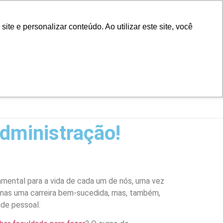
D
Biblioteca
Teams
Office 365
Ouvidoria
e e personalizar conteúdo. Ao utilizar este site, você
VESTIBULAR
UAÇÃO
EAD
BLOG
NOTÍCIAS
administração!
amental para a vida de cada um de nós, uma vez
enas uma carreira bem-sucedida, mas, também,
ade pessoal.