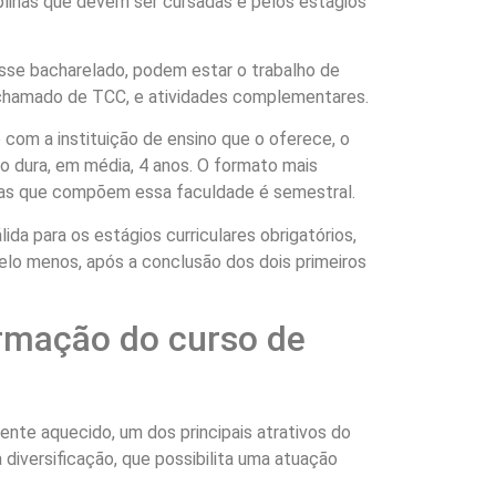
iplinas que devem ser cursadas e pelos estágios
sse bacharelado, podem estar o trabalho de
chamado de TCC, e atividades complementares.
 com a instituição de ensino que o oferece, o
ão dura, em média, 4 anos. O formato mais
nas que compõem essa faculdade é semestral.
da para os estágios curriculares obrigatórios,
pelo menos, após a conclusão dos dois primeiros
ormação do curso de
te aquecido, um dos principais atrativos do
 diversificação, que possibilita uma atuação