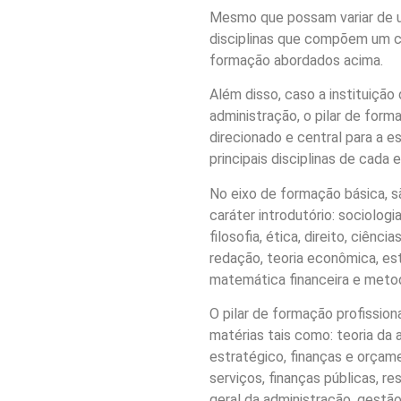
Mesmo que possam variar de uma
disciplinas que compõem um cu
formação abordados acima.
Além disso, caso a instituiçã
administração, o pilar de for
direcionado e central para a e
principais disciplinas de cada e
No eixo de formação básica, s
caráter introdutório: sociologia
filosofia, ética, direito, ciênc
redação, teoria econômica, est
matemática financeira e metod
O pilar de formação profissio
matérias tais como: teoria da
estratégico, finanças e orçam
serviços, finanças públicas, re
geral da administração, gestão