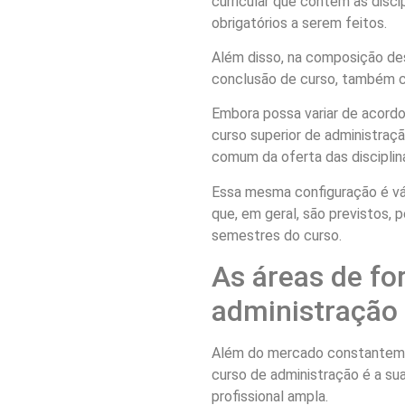
curricular que contém as disc
obrigatórios a serem feitos.
Além disso, na composição de
conclusão de curso, também 
Embora possa variar de acordo
curso superior de administraç
comum da oferta das discipli
Essa mesma configuração é váli
que, em geral, são previstos, 
semestres do curso.
As áreas de f
administração
Além do mercado constantemen
curso de administração é a sua
profissional ampla.