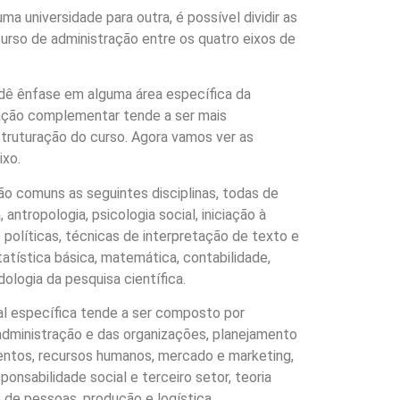
 universidade para outra, é possível dividir as
rso de administração entre os quatro eixos de
o dê ênfase em alguma área específica da
mação complementar tende a ser mais
struturação do curso. Agora vamos ver as
ixo.
ão comuns as seguintes disciplinas, todas de
, antropologia, psicologia social, iniciação à
ias políticas, técnicas de interpretação de texto e
atística básica, matemática, contabilidade,
ologia da pesquisa científica.
nal específica tende a ser composto por
 administração e das organizações, planejamento
entos, recursos humanos, mercado e marketing,
sponsabilidade social e terceiro setor, teoria
 de pessoas, produção e logística,