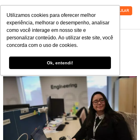
VESTIBULAR
Utilizamos cookies para oferecer melhor
experiência, melhorar o desempenho, analisar
como você interage em nosso site e
personalizar conteúdo. Ao utilizar este site, você
Saiba por que a FARO é a
concorda com o uso de cookies.
melhor escolha para seu
Ok, entendi!
ensino superior