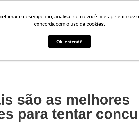
Portal do Aluno
Portal do Professor
Faro Carreiras
EAD
melhorar o desempenho, analisar como você interage em nosso sit
concorda com o uso de cookies.
Ok, entendi!
INÍCIO
CONHEÇA A FARO
CURSOS
PÓS-GRAD
is são as melhores
s para tentar conc