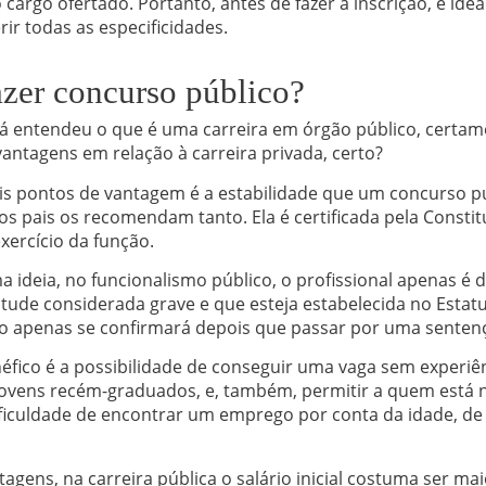
o cargo ofertado. Portanto, antes de fazer a inscrição, é ide
rir todas as especificidades.
azer concurso público?
á entendeu o que é uma carreira em órgão público, certame
vantagens em relação à carreira privada, certo?
is pontos de vantagem é a estabilidade que um concurso p
os pais os recomendam tanto. Ela é certificada pela Constit
xercício da função.
a ideia, no funcionalismo público, o profissional apenas é 
itude considerada grave e que esteja estabelecida no Esta
o apenas se confirmará depois que passar por uma sentença
fico é a possibilidade de conseguir uma vaga sem experiên
jovens recém-graduados, e, também, permitir a quem está
ficuldade de encontrar um emprego por conta da idade, de
agens, na carreira pública o salário inicial costuma ser ma