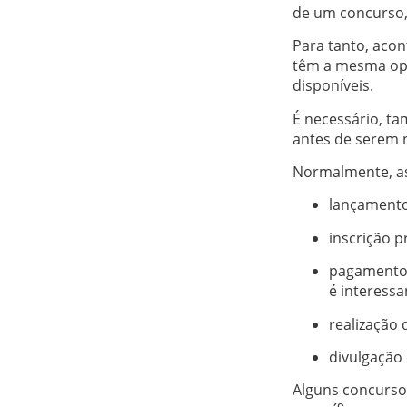
de um concurso, 
Para tanto, aco
têm a mesma opo
disponíveis.
É necessário, ta
antes de serem
Normalmente, as
lançamento 
inscrição p
pagamento d
é interessa
realização 
divulgação 
Alguns concurso