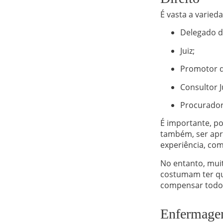
É vasta a varie
Delegado de
Juiz;
Promotor de
Consultor J
Procurador 
É importante, po
também, ser apr
experiência, com
No entanto, mui
costumam ter que
compensar todos
Enfermag