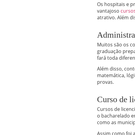
Os hospitais e 
vantajoso
curso
atrativo. Além d
Administr
Muitos são os c
graduação prepa
fará toda difere
Além disso, con
matemática, lógi
provas.
Curso de l
Cursos de licenc
o bacharelado em
como as municipa
Assim como foi a