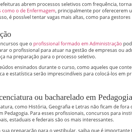
prefeituras abrem processos seletivos com frequência, to
s como o de Enfermagem
, principalmente por oferecerem um
isso, é possível tentar vagas mais altas, como para gestore
ação
oncursos que o
profissional formado em Administração
pode
rar o profissional para atuar na gestão de empresas ou ad
nça na preparação para o processo seletivo.
teúdos ensinados durante o curso, como aqueles que cont
ca e estatística serão imprescindíveis para colocá-los em p
icenciatura ou bacharelado em Pedagogi
iatura, como História, Geografia e Letras não ficam de for
 Pedagogia. Para esses profissionais, concursos para insti
is, estaduais e federais são os mais interessantes.
 sua preparação para o vestibular, saiba que é importante