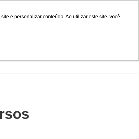
Biblioteca
Teams
Office 365
Ouvidoria
e e personalizar conteúdo. Ao utilizar este site, você
VESTIBULAR
UAÇÃO
EAD
BLOG
NOTÍCIAS
ursos