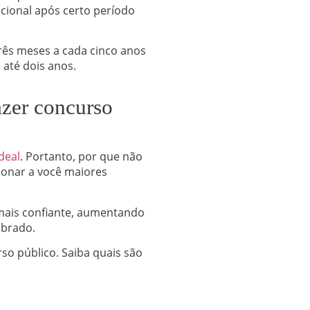
icional após certo período
três meses a cada cinco anos
até dois anos.
azer concurso
deal
. Portanto, por que não
ionar a você maiores
 mais confiante, aumentando
obrado.
o público. Saiba quais são