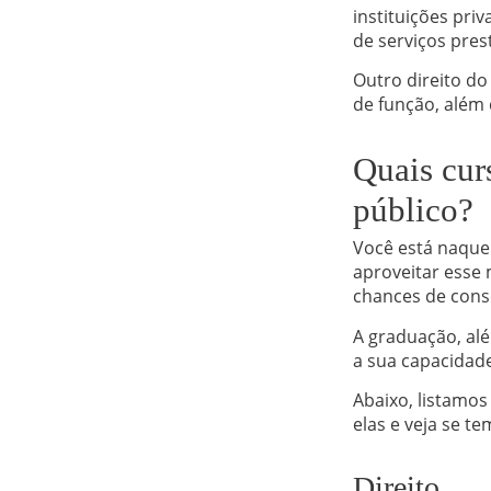
instituições pri
de serviços pres
Outro direito do
de função, além
Quais cur
público?
Você está naquel
aproveitar esse
chances de cons
A graduação, alé
a sua capacidad
Abaixo, listamo
elas e veja se t
Direito