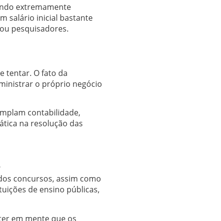
rnando extremamente
 salário inicial bastante
s ou pesquisadores.
 tentar. O fato da
ministrar o próprio negócio
emplam contabilidade,
rática na resolução das
a
a dos concursos, assim como
tuições de ensino públicas,
 ter em mente que os