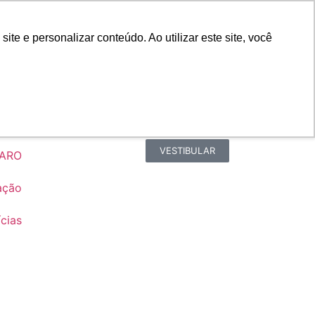
Portal do Professor
Faro Carreiras
e e personalizar conteúdo. Ao utilizar este site, você
Biblioteca
Teams
Office 365
Ouvidoria
VESTIBULAR
FARO
ação
cias