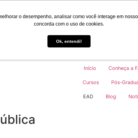
Portal do Aluno
melhorar o desempenho, analisar como você interage em nosso sit
concorda com o uso de cookies.
EAD
Ok, entendi!
Início
Conheça a 
Cursos
Pós-Gradu
EAD
Blog
Notí
ública