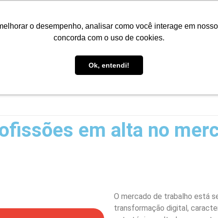
Portal do Aluno
Portal do Professor
Faro Carreiras
EA
melhorar o desempenho, analisar como você interage em nosso sit
concorda com o uso de cookies.
Ok, entendi!
INÍCIO
CONHEÇA A FARO
CURSOS
PÓS-GRAD
ofissões em alta no merc
O mercado de trabalho está se
transformação digital, caract