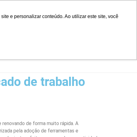
D
Biblioteca
Teams
Office 365
Ouvidoria
e e personalizar conteúdo. Ao utilizar este site, você
VESTIBULAR
UAÇÃO
EAD
BLOG
NOTÍCIAS
ado de trabalho
 renovando de forma muito rápida. A
erizada pela adoção de ferramentas e