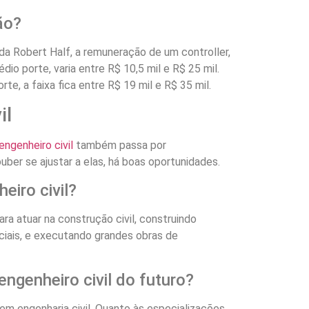
ão?
da Robert Half, a remuneração de um controller,
o porte, varia entre R$ 10,5 mil e R$ 25 mil.
te, a faixa fica entre R$ 19 mil e R$ 35 mil.
il
ngenheiro civil
também passa por
ber se ajustar a elas, há boas oportunidades.
eiro civil?
ara atuar na construção civil, construindo
rciais, e executando grandes obras de
ngenheiro civil do futuro?
em engenharia civil. Quanto às especializações,