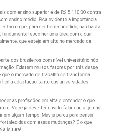
onais com ensino superior é de R$ 5.110,00 contra
com ensino médio. Fica evidente a importância
 questão é que, para ser bem-sucedido, não basta
É fundamental escolher uma área com a qual
ipalmente, que esteja em alta no mercado de
parte dos brasileiros com nível universitário não
rmação. Existem muitos fatores por trás desse
 é que o mercado de trabalho se transforma
ifícil a adaptação tanto das universidades
hecer as profissões em alta e entender o que
turo. Você já deve ter ouvido falar que algumas
ir em algum tempo. Mas já parou para pensar
u fortalecidas com essas mudanças? É o que
 a leitura!