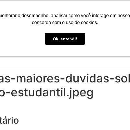
Portal do Aluno
Portal do Professor
Faro Carreiras
EA
melhorar o desempenho, analisar como você interage em nosso sit
concorda com o uso de cookies.
Ok, entendi!
INÍCIO
CONHEÇA A FARO
CURSOS
PÓS-GRAD
as-maiores-duvidas-so
o-estudantil.jpeg
ário