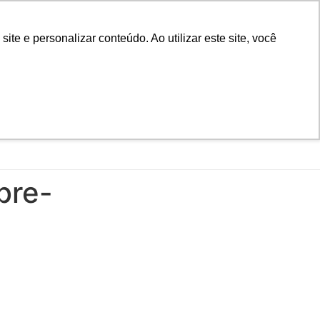
D
Biblioteca
Teams
Office 365
Ouvidoria
e e personalizar conteúdo. Ao utilizar este site, você
VESTIBULAR
UAÇÃO
EAD
BLOG
NOTÍCIAS
bre-