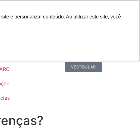
Portal do Professor
Faro Carreiras
e e personalizar conteúdo. Ao utilizar este site, você
Biblioteca
Teams
Office 365
Ouvidoria
VESTIBULAR
FARO
ação
cias
renças?