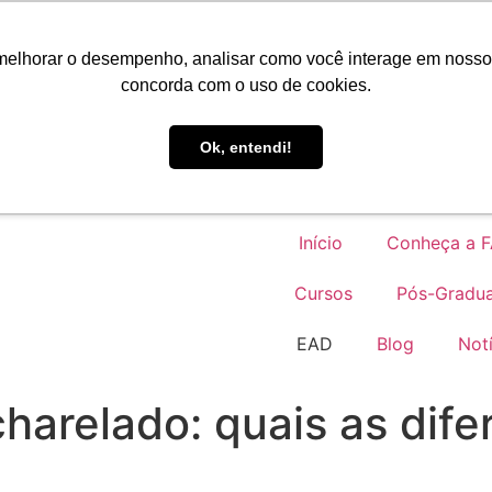
Portal do Aluno
melhorar o desempenho, analisar como você interage em nosso sit
concorda com o uso de cookies.
EAD
Ok, entendi!
Início
Conheça a 
Cursos
Pós-Gradu
EAD
Blog
Notí
harelado: quais as dife