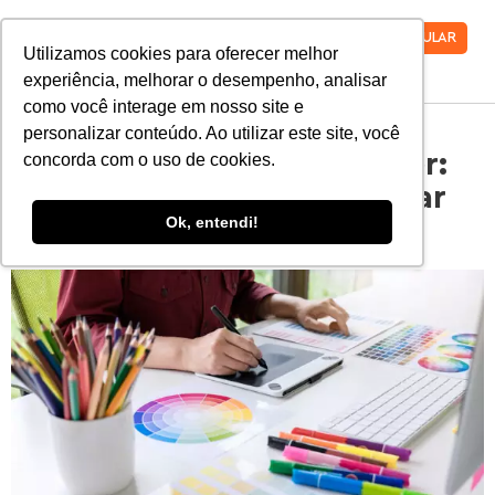
VESTIBULAR
Utilizamos cookies para oferecer melhor
experiência, melhorar o desempenho, analisar
como você interage em nosso site e
personalizar conteúdo. Ao utilizar este site, você
Trabalhar como freelancer:
concorda com o uso de cookies.
8 dicas para ajudar a pagar
Ok, entendi!
a faculdade