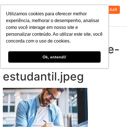
VESTIBULAR
Utilizamos cookies para oferecer melhor
experiência, melhorar o desempenho, analisar
como você interage em nosso site e
tudo-o-que-voce-
personalizar conteúdo. Ao utilizar este site, você
concorda com o uso de cookies.
precisa-saber-sobre-
Ok, entendi!
o-financiamento-
estudantil.jpeg