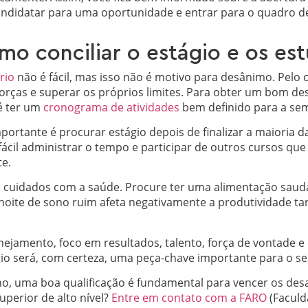
andidatar para uma oportunidade e entrar para o quadro d
mo conciliar o estágio e os es
rio
não é fácil, mas isso não é motivo para desânimo. Pelo 
forças e superar os próprios limites. Para obter um bom d
 é ter um
cronograma de atividades
bem definido para a se
ortante é procurar estágio depois de finalizar a maioria 
 fácil administrar o tempo e participar de outros cursos que
te.
ge cuidados com a saúde. Procure ter uma alimentação saud
noite de sono ruim afeta negativamente a produtividade t
anejamento, foco em resultados, talento, força de vontade e
gio será, com certeza, uma peça-chave importante para o se
, uma boa qualificação é fundamental para vencer os desa
uperior de alto nível?
Entre em contato com a FARO
(Faculd