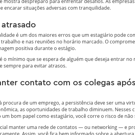
e mostra despreparo para enfrentar desafios. As empresas
e encarar situações adversas com tranquilidade.
 atrasado
ualidade é um dos maiores erros que um estagiário pode c
de trabalho e nas reuniões no horário marcado. O comprome
agem positiva durante o estágio.
 é o mínimo que se espera de alguém que deseja entrar no
se sempre para evitar atrasos.
nter contato com os colegas após
à procura de um emprego, a persistência deve ser uma vi
conômica, as oportunidades de trabalho diminuem. Nesses 
m bom papel como estagiário, você corre o risco de não s
encial manter uma rede de contatos — ou networking — e pr
camente. Assim, você fica bem informado sobre a abertura