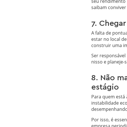
seu rendimento 
saibam conviver 
7. Chegar
A falta de pont
estar no local 
construir uma im
Ser responsável
nisso e planeje-
8. Não ma
estágio
Para quem está 
instabilidade e
desempenhando u
Por isso, é ess
empresa periodi