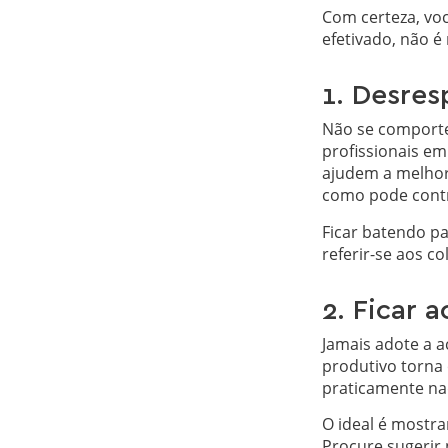
Com certeza, vo
efetivado, não 
1. Desresp
Não se comporte 
profissionais e
ajudem a melhora
como pode contri
Ficar batendo p
referir-se aos c
2. Ficar
Jamais adote a 
produtivo torna
praticamente na
O ideal é mostra
Procure sugerir 