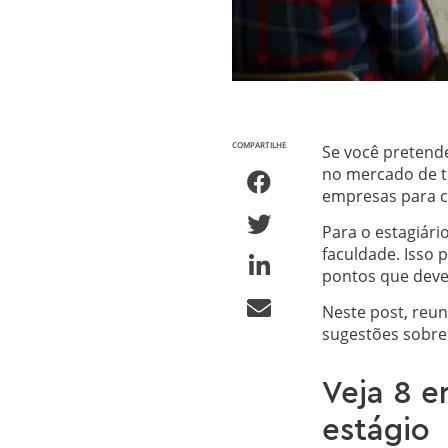
COMPARTILHE
Se você preten
no mercado de t
empresas para c
Para o estagiári
faculdade. Isso
pontos que deve
Neste post, reun
sugestões sobre 
Veja 8 e
estágio