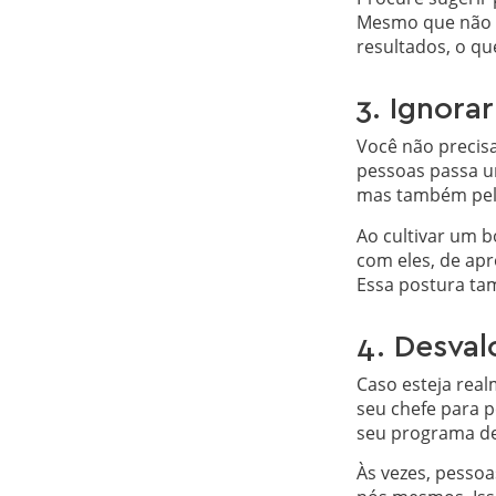
Mesmo que não o
resultados, o qu
3. Ignora
Você não precisa
pessoas passa um
mas também pela
Ao cultivar um 
com eles, de apr
Essa postura ta
4. Desval
Caso esteja rea
seu chefe para 
seu programa de 
Às vezes, pesso