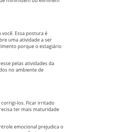
 que minimizem ou eliminem
 você. Essa postura é
re uma atividade a ser
dimento porque o estagiário
resse pelas atividades da
todos no ambiente de
orrigi-los. Ficar irritado
recisa ter mais maturidade
ontrole emocional prejudica o