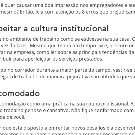
cê quer causar uma boa impressão nos empregadores e au
é mesmo? Então, leia com atenção os 8 erros que prejudica
eitar a cultura institucional
no ambiente de trabalho como se estivesse na sua casa. O 
m vez do lazer. Mesmo que tenha um tempo livre, procure o
r na empresa, como ler sobre as principais tendências da 
buir para aperfeiçoar os serviços prestados.
apo no corredor durante a maior parte do tempo, vestir-se
olegas de trabalho de maneira pejorativa são atitudes que vã
 acomodado
acomodação como uma prática na sua rotina profissional. A
 o trabalho penoso e cansativo. Não fique conformado com 
da de você.
r que está disposto a enfrentar novos desafios e a desenvolv
projetos que ajudem a companhia a ser mais respeitada pel