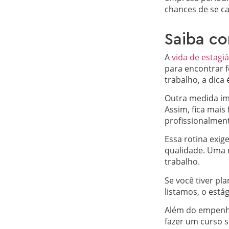
chances de se c
Saiba co
A
vida de estagiá
para encontrar 
trabalho, a dica
Outra medida imp
Assim, fica mais
profissionalmen
Essa rotina exi
qualidade. Uma 
trabalho.
Se você tiver pl
listamos, o está
Além do empenho
fazer um curso s