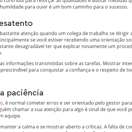
o contribui para reforçar as qualidades e adotar medidas
er humildade para ouvir é um bom caminho para o sucesso.
desatento
bastante atenção quando um colega de trabalho se dirigir a
ncipalmente se você estiver recebendo uma orientação sob
astante desagradável ter que explicar novamente um proce
o.
as informações transmitidas sobre as tarefas. Mostrar inte
prescindível para conquistar a confiança e o respeito de 
 a paciência
io
, é normal cometer erros e ser orientado pelo gestor para c
guém chamar a sua atenção para algo é sinal de que você p
em equipe.
anter a calma e se mostrar aberto a críticas. A falta de c