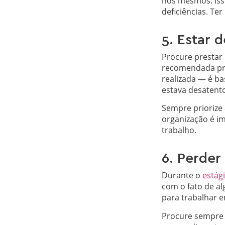
nós mesmos. Iss
deficiências. T
5. Estar 
Procure prestar 
recomendada pri
realizada — é b
estava desatent
Sempre priorize 
organização é im
trabalho.
6. Perder
Durante o
estág
com o fato de al
para trabalhar 
Procure sempre m