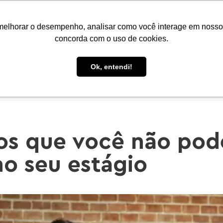
Portal do Aluno
Portal do Professor
Faro Carreiras
EAD
melhorar o desempenho, analisar como você interage em nosso sit
concorda com o uso de cookies.
Ok, entendi!
CONHEÇA A FARO
CURSOS
PÓS-GRADUAÇÃO
E
ros que você não pod
o seu estágio