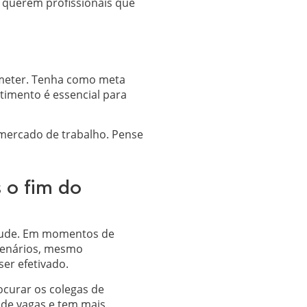
 querem profissionais que
ometer. Tenha como meta
timento é essencial para
 mercado de trabalho. Pense
 o fim do
rtude. Em momentos de
cenários, mesmo
er efetivado.
ocurar os colegas de
 de vagas e tem mais