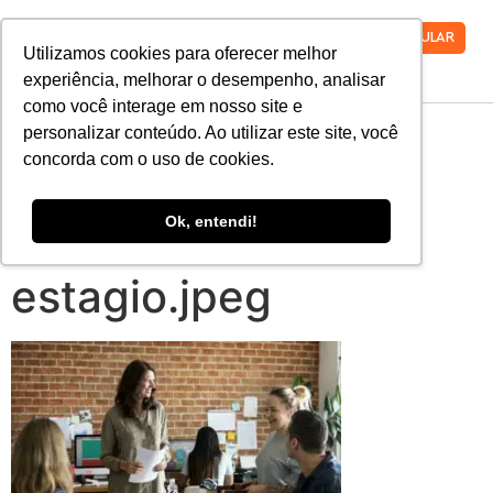
VESTIBULAR
Utilizamos cookies para oferecer melhor
experiência, melhorar o desempenho, analisar
como você interage em nosso site e
veja-8-erros-que-
personalizar conteúdo. Ao utilizar este site, você
concorda com o uso de cookies.
voce-nao-pode-
Ok, entendi!
cometer-no-seu-
estagio.jpeg