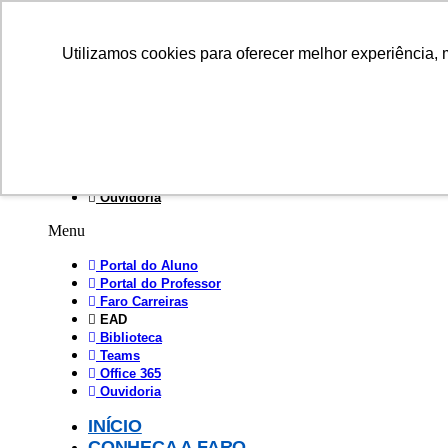
Utilizamos cookies para oferecer melhor experiência, 
Portal do Aluno
Portal do Professor
Faro Carreiras
EAD
Biblioteca
Teams
Office 365
Ouvidoria
Menu
Portal do Aluno
Portal do Professor
Faro Carreiras
EAD
Biblioteca
Teams
Office 365
Ouvidoria
INÍCIO
CONHEÇA A FARO