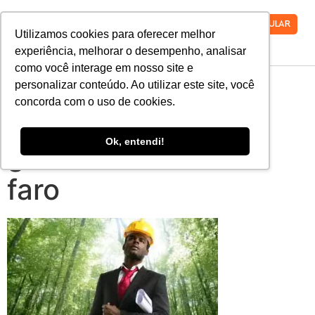
VESTIBULAR
Utilizamos cookies para oferecer melhor
experiência, melhorar o desempenho, analisar
como você interage em nosso site e
pos-graduacao-
personalizar conteúdo. Ao utilizar este site, você
concorda com o uso de cookies.
auditoria-pericia-
Ok, entendi!
gestao-ambiental-
faro