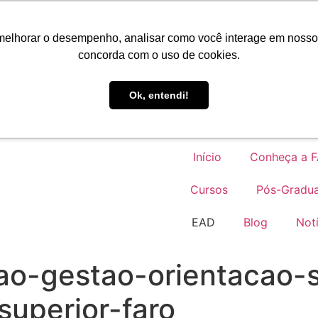
Portal do Aluno
melhorar o desempenho, analisar como você interage em nosso sit
concorda com o uso de cookies.
EAD
Ok, entendi!
Início
Conheça a 
Cursos
Pós-Gradu
EAD
Blog
Notí
ao-gestao-orientacao-
superior-faro