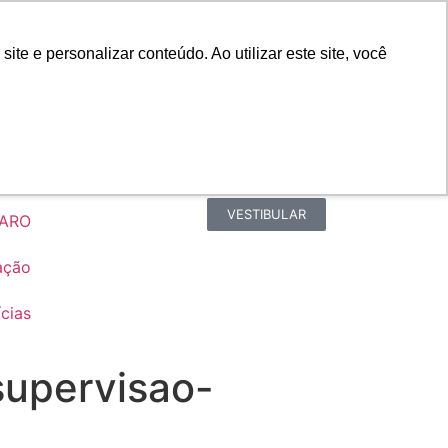
Portal do Professor
Faro Carreiras
e e personalizar conteúdo. Ao utilizar este site, você
Biblioteca
Teams
Office 365
Ouvidoria
VESTIBULAR
FARO
ação
cias
supervisao-