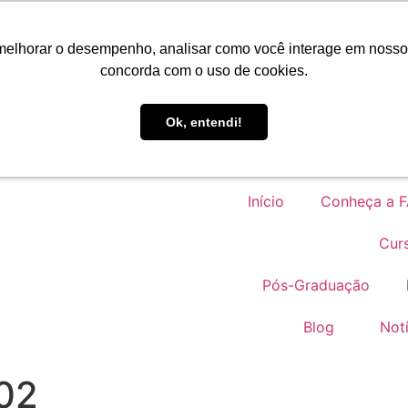
Po
melhorar o desempenho, analisar como você interage em nosso sit
concorda com o uso de cookies.
Faro Carreiras
Ok, entendi!
Início
Conheça a 
Cur
Pós-Graduação
Blog
Notí
02