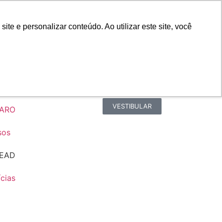
rtal do Aluno
Portal do Professor
e e personalizar conteúdo. Ao utilizar este site, você
EAD
Biblioteca
Teams
Office 365
Ouvidoria
VESTIBULAR
FARO
sos
EAD
cias