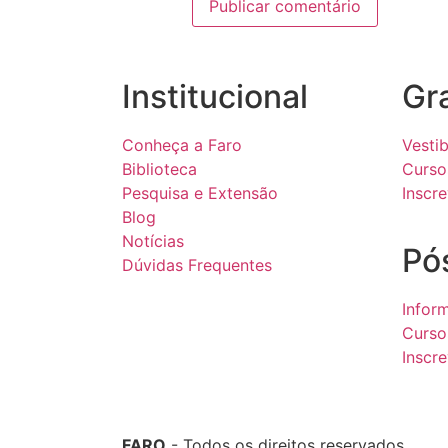
Institucional
Gr
Conheça a Faro
Vestib
Biblioteca
Curso
Pesquisa e Extensão
Inscr
Blog
Notícias
Pó
Dúvidas Frequentes
Infor
Curso
Inscr
FARO
- Todos os direitos reservados.