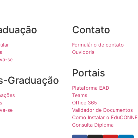
aduação
Contato
ular
Formulário de contato
s
Ouvidoria
eva-se
Portais
s-Graduação
Plataforma EAD
mações
Teams
s
Office 365
eva-se
Validador de Documentos
Como Instalar o EduCONN
Consulta Diploma