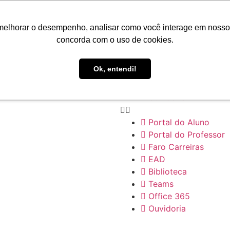
Portal do Aluno
Portal do Professor
melhorar o desempenho, analisar como você interage em nosso sit
Faro Carreiras
concorda com o uso de cookies.
EAD
Biblioteca
Ok, entendi!
Teams
Office 365
Ouvidoria
Portal do Aluno
Portal do Professor
Faro Carreiras
EAD
Biblioteca
Teams
Office 365
Ouvidoria