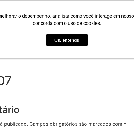
Portal do Aluno
Portal do Professor
Faro Carreiras
EA
melhorar o desempenho, analisar como você interage em nosso sit
concorda com o uso de cookies.
Ok, entendi!
INÍCIO
CONHEÇA A FARO
CURSOS
PÓS-GRAD
07
ário
á publicado.
Campos obrigatórios são marcados com
*