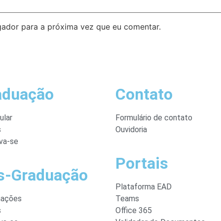
ador para a próxima vez que eu comentar.
aduação
Contato
ular
Formulário de contato
s
Ouvidoria
va-se
Portais
s-Graduação
Plataforma EAD
mações
Teams
s
Office 365