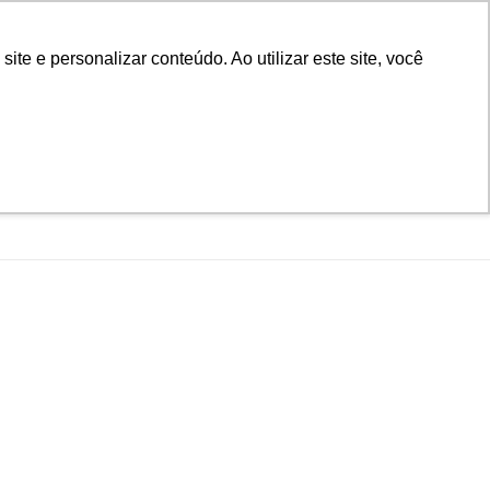
D
Biblioteca
Teams
Office 365
Ouvidoria
e e personalizar conteúdo. Ao utilizar este site, você
VESTIBULAR
UAÇÃO
EAD
BLOG
NOTÍCIAS