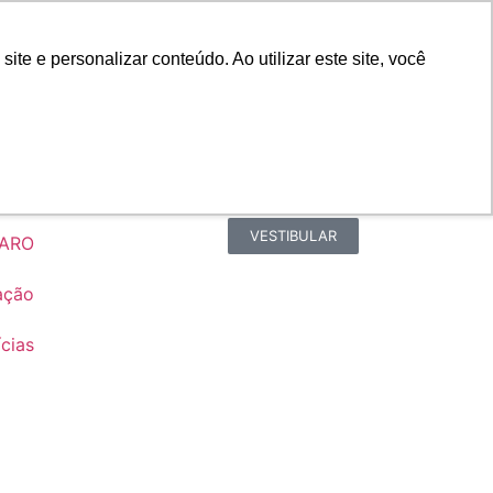
Portal do Professor
Faro Carreiras
e e personalizar conteúdo. Ao utilizar este site, você
Biblioteca
Teams
Office 365
Ouvidoria
VESTIBULAR
FARO
ação
cias