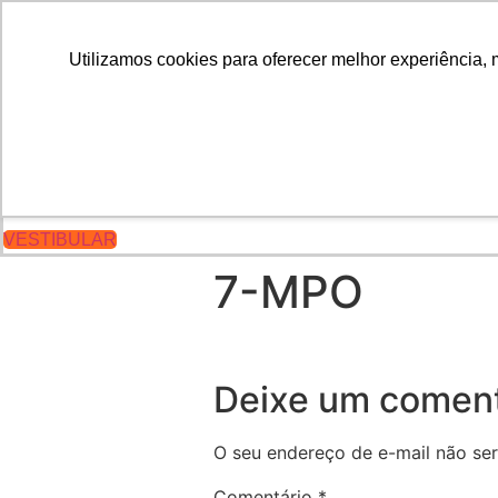
Portal do Aluno
Portal do Professor
Utilizamos cookies para oferecer melhor experiência, 
INÍCIO
CONHEÇA A FARO
CURSOS
PÓS
VESTIBULAR
VESTIBULAR
7-MPO
Deixe um coment
O seu endereço de e-mail não ser
Comentário
*