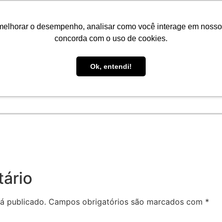
Faro Carreiras
EAD
Biblioteca
Teams
Office 365
Ou
melhorar o desempenho, analisar como você interage em nosso sit
concorda com o uso de cookies.
-GRADUAÇÃO
EAD
BLOG
NOTÍCIAS
Ok, entendi!
ário
á publicado.
Campos obrigatórios são marcados com
*