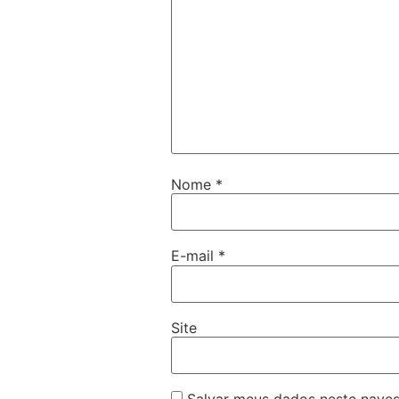
Nome
*
E-mail
*
Site
Salvar meus dados neste naveg