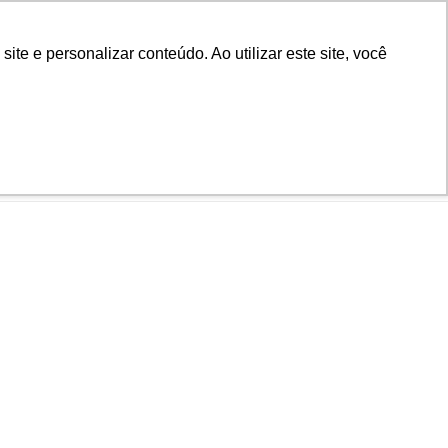
Biblioteca
Teams
Office 365
Ouvidoria
e e personalizar conteúdo. Ao utilizar este site, você
VESTIBULAR
EAD
BLOG
NOTÍCIAS