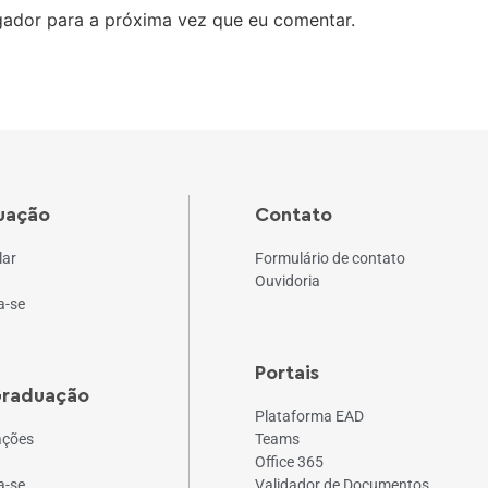
ador para a próxima vez que eu comentar.
uação
Contato
lar
Formulário de contato
Ouvidoria
a-se
Portais
Graduação
Plataforma EAD
ações
Teams
Office 365
a-se
Validador de Documentos