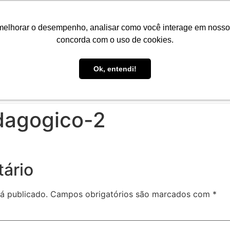
Portal do Aluno
Portal do Professor
Faro Carreiras
EAD
melhorar o desempenho, analisar como você interage em nosso sit
concorda com o uso de cookies.
Ok, entendi!
CONHEÇA A FARO
CURSOS
PÓS-GRADUAÇÃO
E
dagogico-2
ário
á publicado.
Campos obrigatórios são marcados com
*