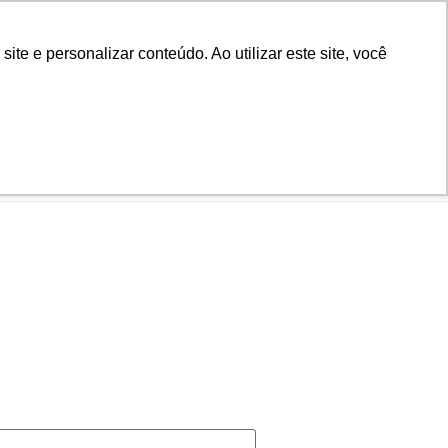
Biblioteca
Teams
Office 365
Ouvidoria
e e personalizar conteúdo. Ao utilizar este site, você
VESTIBULAR
AD
BLOG
NOTÍCIAS