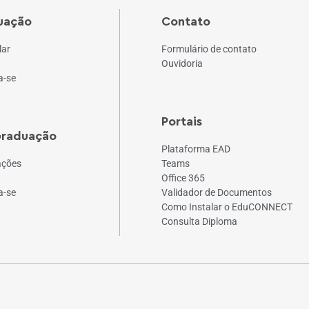
uação
Contato
lar
Formulário de contato
Ouvidoria
a-se
Portais
Graduação
Plataforma EAD
ações
Teams
Office 365
a-se
Validador de Documentos
Como Instalar o EduCONNECT
Consulta Diploma