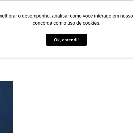
Portal do Aluno
Portal do Professor
Faro Carreiras
EAD
melhorar o desempenho, analisar como você interage em nosso sit
concorda com o uso de cookies.
Ok, entendi!
CONHEÇA A FARO
CURSOS
PÓS-GRADUAÇÃO
E