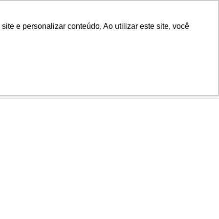
Biblioteca
Teams
Office 365
Ouvidoria
e e personalizar conteúdo. Ao utilizar este site, você
VESTIBULAR
AD
BLOG
NOTÍCIAS