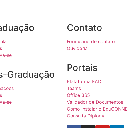
aduação
Contato
ular
Formulário de contato
s
Ouvidoria
eva-se
Portais
s-Graduação
Plataforma EAD
mações
Teams
s
Office 365
eva-se
Validador de Documentos
Como Instalar o EduCONN
Consulta Diploma