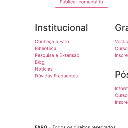
Institucional
Gr
Conheça a Faro
Vestib
Biblioteca
Curso
Pesquisa e Extensão
Inscr
Blog
Notícias
Pó
Dúvidas Frequentes
Infor
Curso
Inscr
FARO
- Todos os direitos reservados.