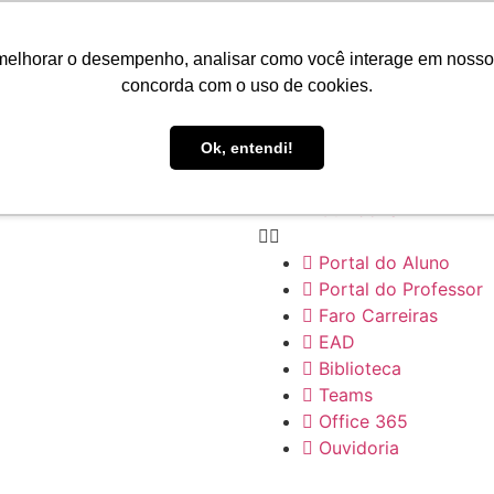
Portal do Aluno
Portal do Professor
melhorar o desempenho, analisar como você interage em nosso sit
Faro Carreiras
concorda com o uso de cookies.
EAD
Biblioteca
Ok, entendi!
Teams
Office 365
Ouvidoria
Portal do Aluno
Portal do Professor
Faro Carreiras
EAD
Biblioteca
Teams
Office 365
Ouvidoria