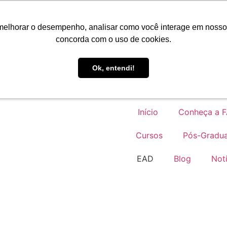
Portal do Aluno
melhorar o desempenho, analisar como você interage em nosso sit
concorda com o uso de cookies.
EAD
Ok, entendi!
Início
Conheça a 
Cursos
Pós-Gradu
EAD
Blog
Notí