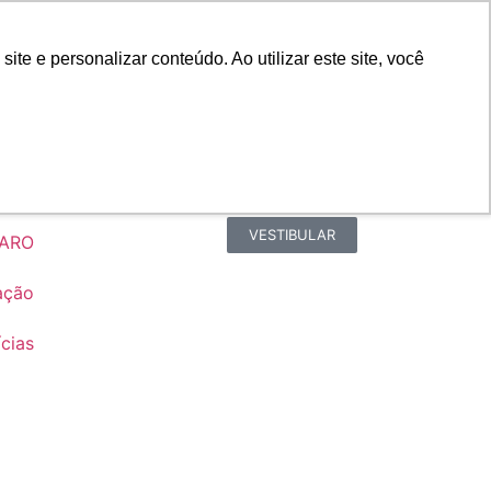
Portal do Professor
Faro Carreiras
e e personalizar conteúdo. Ao utilizar este site, você
Biblioteca
Teams
Office 365
Ouvidoria
VESTIBULAR
FARO
ação
cias