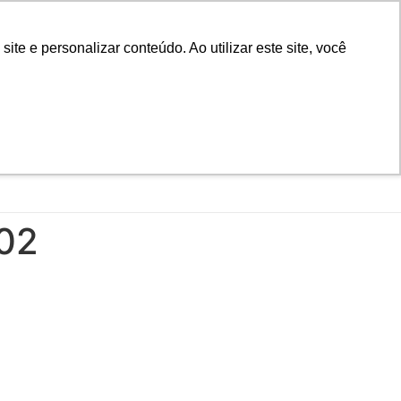
D
Biblioteca
Teams
Office 365
Ouvidoria
e e personalizar conteúdo. Ao utilizar este site, você
VESTIBULAR
UAÇÃO
EAD
BLOG
NOTÍCIAS
02