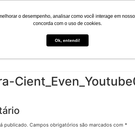
Portal do Aluno
Portal do Professor
Faro Carreiras
EA
melhorar o desempenho, analisar como você interage em nosso sit
concorda com o uso de cookies.
Ok, entendi!
INÍCIO
CONHEÇA A FARO
CURSOS
PÓS-GRAD
ra-Cient_Even_Youtube
ário
á publicado.
Campos obrigatórios são marcados com
*