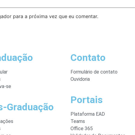
ador para a próxima vez que eu comentar.
aduação
Contato
ular
Formulário de contato
s
Ouvidoria
va-se
Portais
s-Graduação
Plataforma EAD
mações
Teams
s
Office 365