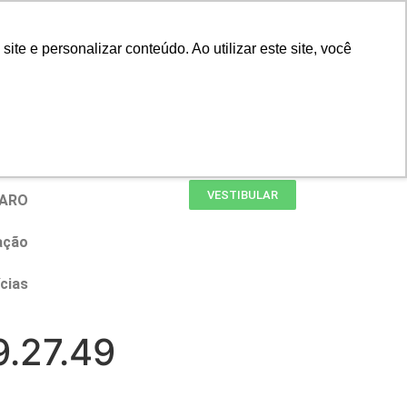
Portal do Professor
Faro Carreiras
e e personalizar conteúdo. Ao utilizar este site, você
Biblioteca
Teams
Office 365
Ouvidoria
VESTIBULAR
FARO
ação
cias
.27.49