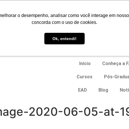
Portal do Aluno
melhorar o desempenho, analisar como você interage em nosso sit
concorda com o uso de cookies.
EAD
Ok, entendi!
Início
Conheça a 
Cursos
Pós-Gradu
EAD
Blog
Notí
age-2020-06-05-at-19