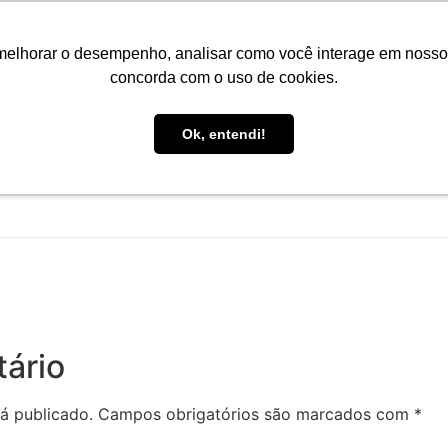
Portal do Aluno
Portal do Professor
Faro Carreiras
EA
melhorar o desempenho, analisar como você interage em nosso sit
concorda com o uso de cookies.
Ok, entendi!
INÍCIO
CONHEÇA A FARO
CURSOS
PÓS-GRAD
ário
á publicado.
Campos obrigatórios são marcados com
*