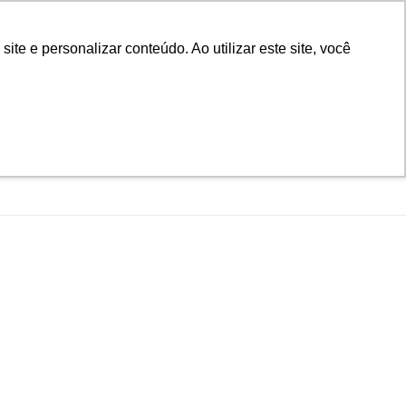
D
Biblioteca
Teams
Office 365
Ouvidoria
e e personalizar conteúdo. Ao utilizar este site, você
VESTIBULAR
UAÇÃO
EAD
BLOG
NOTÍCIAS