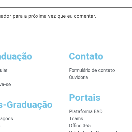
ador para a próxima vez que eu comentar.
aduação
Contato
ular
Formulário de contato
s
Ouvidoria
va-se
Portais
s-Graduação
Plataforma EAD
mações
Teams
s
Office 365