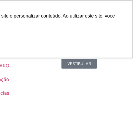
Portal do Professor
Faro Carreiras
e e personalizar conteúdo. Ao utilizar este site, você
Biblioteca
Teams
Office 365
Ouvidoria
VESTIBULAR
FARO
ação
cias