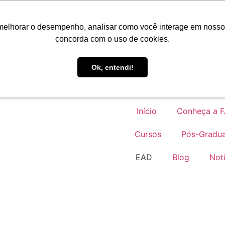
Portal do Aluno
melhorar o desempenho, analisar como você interage em nosso sit
concorda com o uso de cookies.
EAD
Ok, entendi!
Início
Conheça a 
Cursos
Pós-Gradu
EAD
Blog
Notí