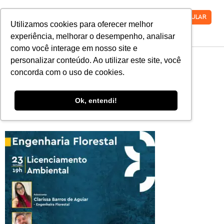
VESTIBULAR
Utilizamos cookies para oferecer melhor
experiência, melhorar o desempenho, analisar
como você interage em nosso site e
3eb3ecec-cf2c-
personalizar conteúdo. Ao utilizar este site, você
concorda com o uso de cookies.
48e9-ae39-
Ok, entendi!
1f0ad60715ba